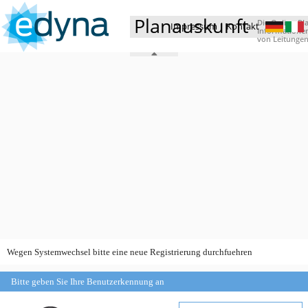
Planauskunft
Die Online-Pla
Impressum
|
Kontakt
Informationen
von Leitungen
Wegen Systemwechsel bitte eine neue Registrierung durchfuehren
Bitte geben Sie Ihre Benutzerkennung an